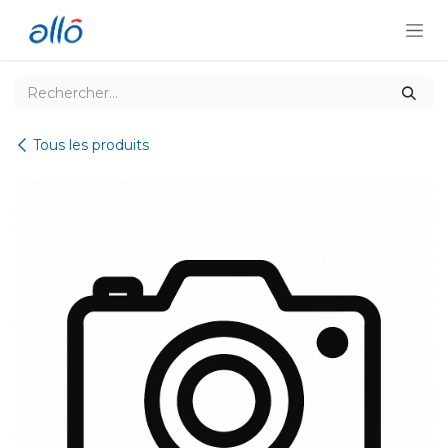
Se rendre au contenu
Tous les produits