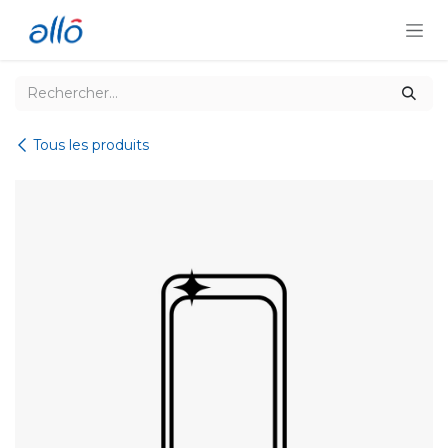
Se rendre au contenu
Tous les produits