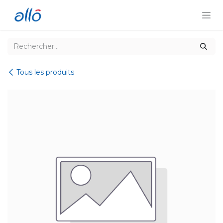
Se rendre au contenu
Tous les produits