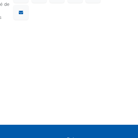
sé de
s