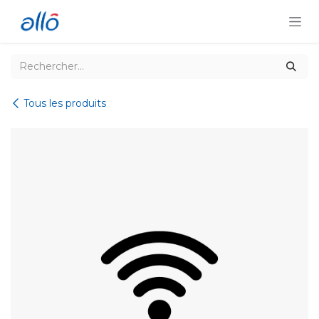
Se rendre au contenu
Tous les produits