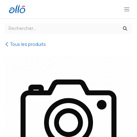
Se rendre au contenu
Tous les produits