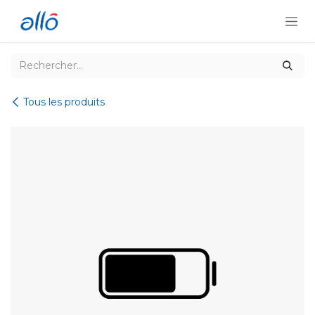
Se rendre au contenu
Tous les produits