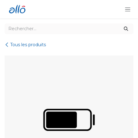
Se rendre au contenu
Tous les produits