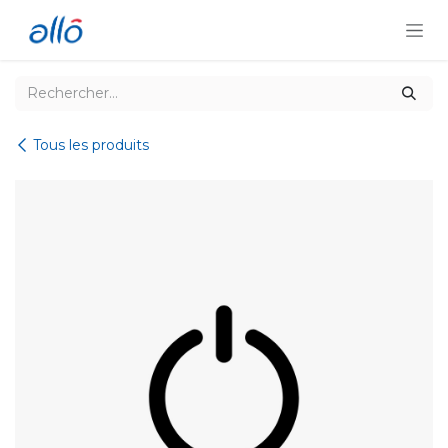
Se rendre au contenu
Tous les produits