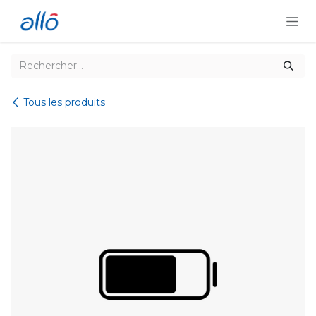
Se rendre au contenu
Tous les produits