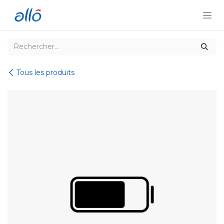
Se rendre au contenu
Tous les produits