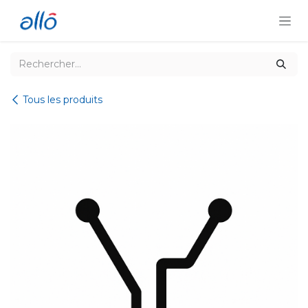
Se rendre au contenu
Tous les produits